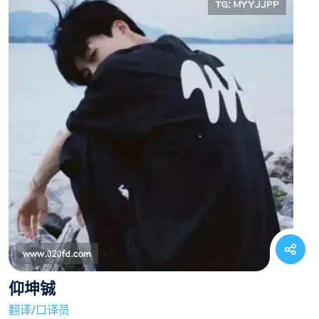
仰坤铖
翻译/口译员