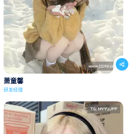
萧童馨
研发经理