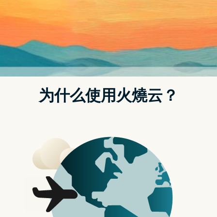
一步。
xuan feng jia su qi xia zai —— zhi neng guan kong ，
que bao chu ru an quan ， zhu nin gao xiao guan li
mei yi bu 。
寻求更多支持
我们的服务
受到全球
300+
多家公司的信赖